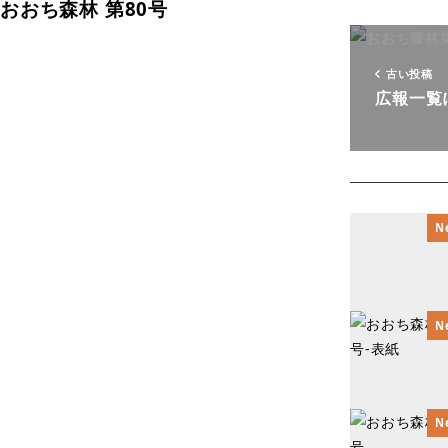
おおち森林
第80号
古い投稿
広報一覧
N
N
N