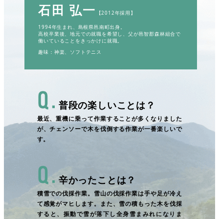
石田 弘一
【2012年採用】
1994年生まれ、島根県邑南町出身。
高校卒業後、地元での就職を希望し、父が邑智郡森林組合で
働いていることをきっかけに就職。
趣味：神楽、ソフトテニス
普段の楽しいことは？
最近、重機に乗って作業することが多くなりました
が、チェンソーで木を伐倒する作業が一番楽しいで
す。
辛かったことは？
積雪での伐採作業。雪山の伐採作業は手や足が冷え
て感覚がマヒします。また、雪の積もった木を伐採
すると、振動で雪が落下し全身雪まみれになりま