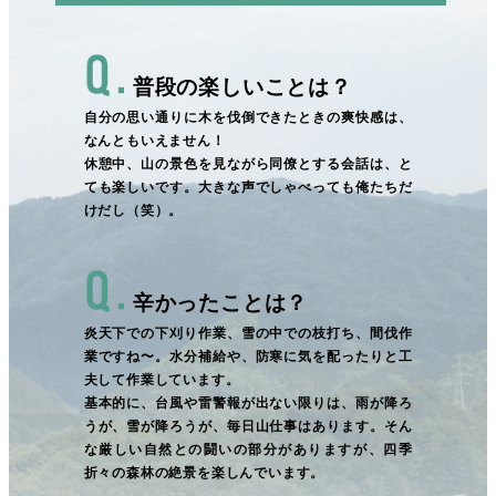
普段の楽しいことは？
自分の思い通りに木を伐倒できたときの爽快感は、
なんともいえません！
休憩中、山の景色を見ながら同僚とする会話は、と
ても楽しいです。大きな声でしゃべっても俺たちだ
けだし（笑）。
辛かったことは？
炎天下での下刈り作業、雪の中での枝打ち、間伐作
業ですね〜。水分補給や、防寒に気を配ったりと工
夫して作業しています。
基本的に、台風や雷警報が出ない限りは、雨が降ろ
うが、雪が降ろうが、毎日山仕事はあります。そん
な厳しい自然との闘いの部分がありますが、四季
折々の森林の絶景を楽しんでいます。