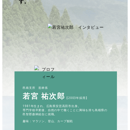
す。
邑南支所 造林係
若宮 祐次郎
【2003年採用】
1981年生まれ、広島県安芸高田市出身。
専門学校卒業後、自然の中で働くことに興味を持ち島根県の
邑智郡森林組合に就職。
趣味：マラソン、登山、カープ観戦