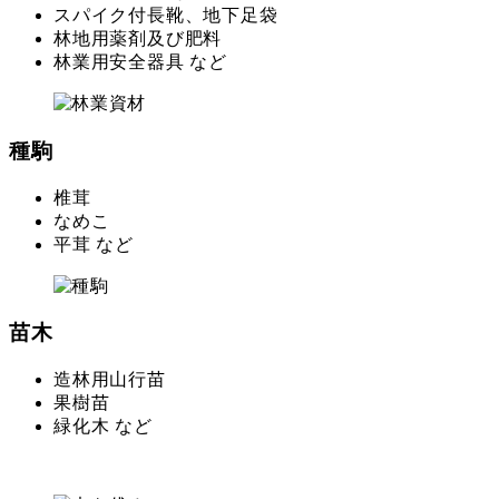
スパイク付長靴、地下足袋
林地用薬剤及び肥料
林業用安全器具 など
種駒
椎茸
なめこ
平茸 など
苗木
造林用山行苗
果樹苗
緑化木 など