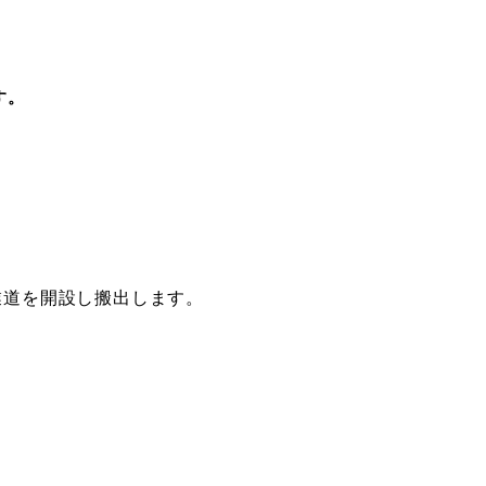
す。
業道を開設し搬出します。