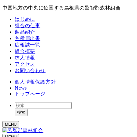
中国地方の中央に位置する島根県の邑智郡森林組合
はじめに
組合の仕事
製品紹介
各種届出書
広報誌一覧
組合概要
求人情報
アクセス
お問い合わせ
個人情報保護方針
News
トップページ
検
索
検索
MENU