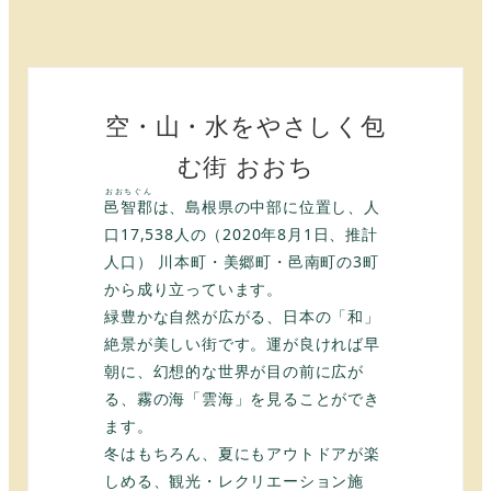
空・山・水をやさしく包
む街 おおち
おおちぐん
邑智郡
は、島根県の中部に位置し、人
口17,538人の（2020年8月1日、推計
人口） 川本町・美郷町・邑南町の3町
から成り立っています。
緑豊かな自然が広がる、日本の「和」
絶景が美しい街です。運が良ければ早
朝に、幻想的な世界が目の前に広が
る、霧の海「雲海」を見ることができ
ます。
冬はもちろん、夏にもアウトドアが楽
しめる、観光・レクリエーション施